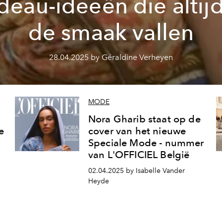
deau-ideeën die altijd
de smaak vallen
28.04.2025 by Géraldine Verheyen
MODE
Nora Gharib staat op de
e
cover van het nieuwe
Speciale Mode - nummer
van L'OFFICIEL België
02.04.2025 by Isabelle Vander
Heyde