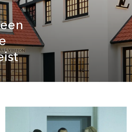
 een
e
ist