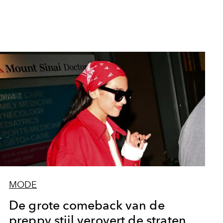
MODE
De grote comeback van de
preppy stijl verovert de straten