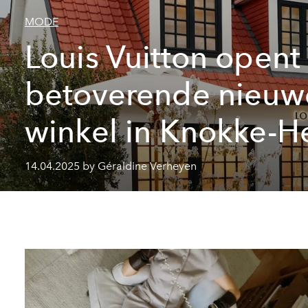
MODE
Louis Vuitton opent
betoverende nieuw
winkel in Knokke-He
14.04.2025 by Géraldine Verheyen