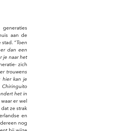
 generaties
huis aan de
 stad.
“Toen
meer dan een
r je naar het
eratie- zich
er trouwens
 hier kan je
 Chiringuito
ndert het in
, waar er wel
 dat ze strak
derlandse en
 iedereen nog
dent bij wijze