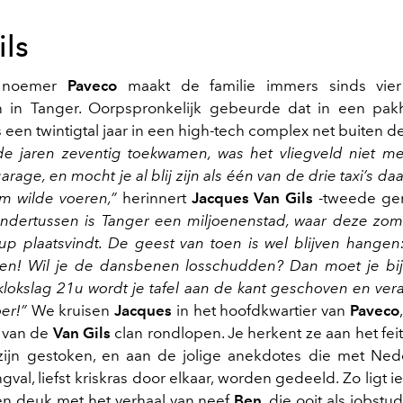
ils
 noemer
Paveco
maakt de familie immers sinds vier
 in Tanger. Oorpspronkelijk gebeurde dat in een pak
 een twintigtal jaar in een high-tech complex net buiten de
 de jaren zeventig toekwamen, was het vliegveld niet 
rage, en mocht je al blij zijn als één van de drie taxi’s daa
um wilde voeren,”
herinnert
Jacques Van Gils
-tweede gen
ndertussen is Tanger een miljoenenstad, waar deze zom
up plaatsvindt. De geest van toen is wel blijven hangen:
en! Wil je de dansbenen losschudden? Dan moet je bij
klokslag 21u wordt je tafel aan de kant geschoven en vera
er!”
We kruisen
Jacques
in het hoofdkwartier van
Paveco
 van de
Van Gils
clan rondlopen. Je herkent ze aan het feit
zijn gestoken, en aan de jolige anekdotes die met Ne
val, liefst kriskras door elkaar, worden gedeeld. Zo ligt
en deuk met het verhaal van neef
Ben
, die ooit als jobstu