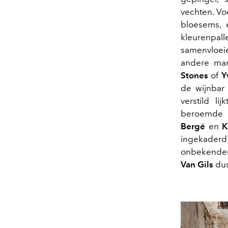
vechten. Vo
bloesems, 
kleurenpal
samenvloei
andere ma
Stones
of
Y
de wijnbar
verstild li
beroemde
Bergé
en
K
ingekaderd
onbekenden
Van Gils
dus