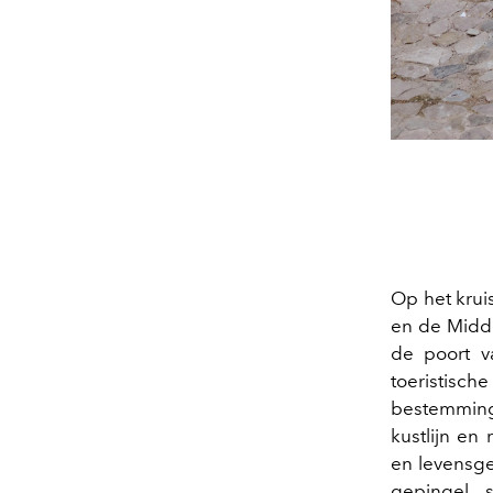
Op het krui
en de Midde
de poort v
toeristisch
bestemming.
kustlijn en 
en levensgen
gepingel,