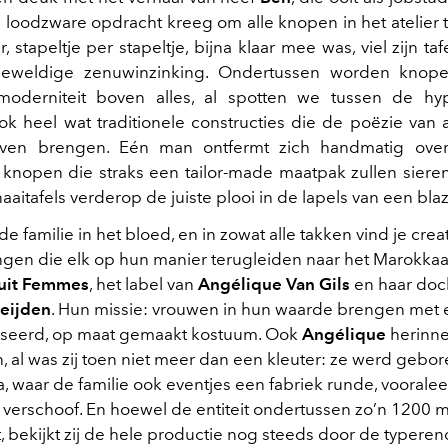
 loodzware opdracht kreeg om alle knopen in het atelier te
r, stapeltje per stapeltje, bijna klaar mee was, viel zijn t
eweldige zenuwinzinking. Ondertussen worden knop
oderniteit boven alles, al spotten we tussen de h
k heel wat traditionele constructies die de poëzie van 
even brengen. Eén man ontfermt zich handmatig over
knopen die straks een tailor-made maatpak zullen sieren,
aaitafels verderop de juiste plooi in de lapels van een bla
t de familie in het bloed, en in zowat alle takken vind je crea
en die elk op hun manier terugleiden naar het Marokkaan
uit Femmes
, het label van
Angélique Van Gils
en haar doc
heijden
. Hun missie: vrouwen in hun waarde brengen met
iseerd, op maat gemaakt kostuum. Ook
Angélique
herinne
 al was zij toen niet meer dan een kleuter: ze werd gebor
, waar de familie ook eventjes een fabriek runde, vooralee
 verschoof. En hoewel de entiteit ondertussen zo’n 1200
, bekijkt zij de hele productie nog steeds door de typeren