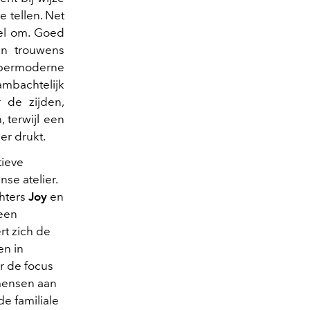
 tellen. Net
afel om. Goed
en trouwens
ypermoderne
ambachtelijk
 de zijden,
 terwijl een
zer drukt.
tieve
se atelier.
hters
Joy
en
 een
rt zich de
en in
r de focus
 mensen aan
de familiale