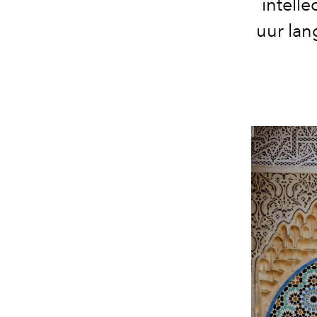
intell
uur lan