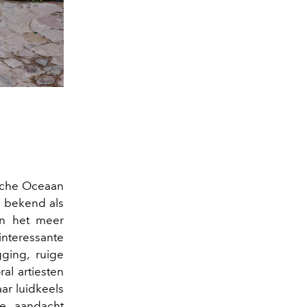
ische Oceaan
l bekend als
an het meer
nteressante
gging, ruige
ral artiesten
aar luidkeels
e aandacht