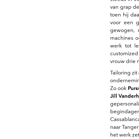
van grap de
toen hij daa
voor een g
gewogen, m
machines oo
werk tot l
customized 
vrouw drie n
Tailoring zi
onderneming
Zo ook
Purs
Jill Vander
gepersonal
begindagen,
Cassablanca
naar Tanger
het werk zet