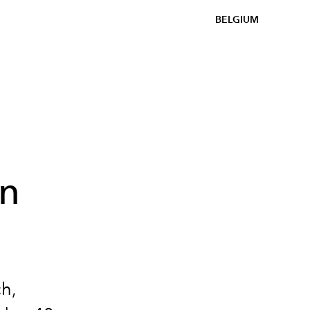
BELGIUM
an
ch,