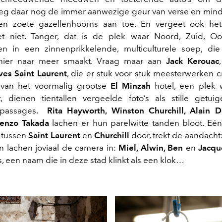
eg daar nog de immer aanwezige geur van verse en minde
en zoete gazellenhoorns aan toe. En vergeet ook het
let niet. Tanger, dat is de plek waar Noord, Zuid, O
en in een zinnenprikkelende, multiculturele soep, di
nier naar meer smaakt. Vraag maar aan
Jack Kerouac
ves Saint Laurent
, die er stuk voor stuk meesterwerken c
 van het voormalig grootse
El Minzah
hotel, een plek w
jkt, dienen tientallen vergeelde foto’s als stille getu
 passages.
Rita Hayworth, Winston Churchill, Alain D
enzo Takada
lachen er hun parelwitte tanden bloot. Eén 
 tussen
Saint Laurent
en
Churchill
door, trekt de aandacht:
 lachen joviaal de camera in:
Miel, Alwin, Ben
en
Jacqu
, een naam die in deze stad klinkt als een klok…