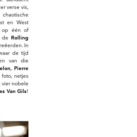
r verse vis,
 chaotische
ost en West
e op één of
, de
Rolling
reëerden. In
aar de tijd
igen van die
elon, Pierre
foto, netjes
 vier nobele
es Van Gils
!