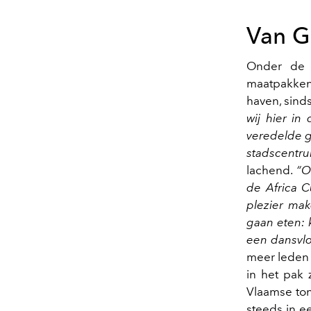
Van G
Onder de
maatpakken
haven, sinds
wij hier in
veredelde ga
stadscentr
lachend.
“O
de Africa C
plezier mak
gaan eten: 
een dansvlo
meer leden
in het pak 
Vlaamse tong
steeds in e