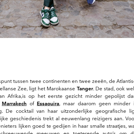
spunt tussen twee continenten en twee zeeën, de Atlant
llanse Zee, ligt het Marokaanse
Tanger
. De stad, ook we
an Afrika,is op het eerste gezicht minder gepolijst d
e
Marrakech
of
Essaouira
, maar daarom geen minder i
 De cocktail van haar uitzonderlijke geografische li
rijke geschiedenis trekt al eeuwenlang reizigers aan. Voo
ieters lijken goed te gedijen in haar smalle straatjes, w
 schreeuwende meeuwen en toeterende auto’s om d