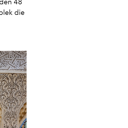
lden 48
plek die