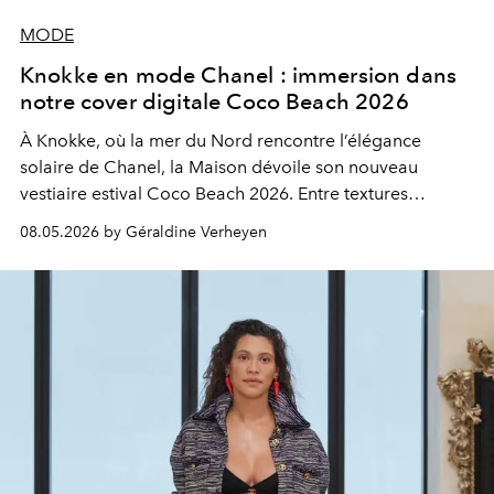
MODE
Knokke en mode Chanel : immersion dans
notre cover digitale Coco Beach 2026
À Knokke, où la mer du Nord rencontre l’élégance
solaire de Chanel, la Maison dévoile son nouveau
vestiaire estival Coco Beach 2026. Entre textures
sensuelles, silhouettes libres et esprit balnéaire
08.05.2026 by Géraldine Verheyen
réinventé, la collection trouve un écho naturel sur la côte
belge, où Chanel vient d’inaugurer sa boutique
saisonnière. Pour notre cover digitale exclusive, nous
avons capturé cette allure en mouvement dans les dunes
et sur la plage, là où le luxe prend l’air marin.