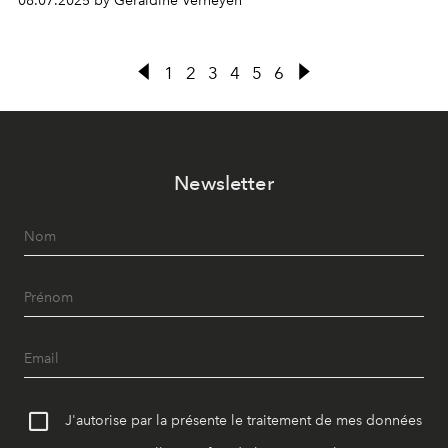
08.07.2025 by Géraldine Verheyen
1
2
3
4
5
6
Newsletter
J'autorise par la présente le traitement de mes données