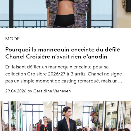
MODE
Pourquoi la mannequin enceinte du défilé
Chanel Croisière n’avait rien d’anodin
En faisant défiler un mannequin enceinte pour sa
collection Croisière 2026/27 à Biarritz, Chanel ne signe
pas un simple moment de casting remarqué, mais un
véritable manifeste. Une silhouette qui rappelle que la
29.04.2026 by Géraldine Verheyen
femme Chanel n’a jamais été pensée comme un idéal
figé, mais comme une pluralité vivante : libre, mouvante,
insaisissable.