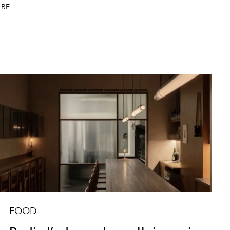
 BE
FOOD