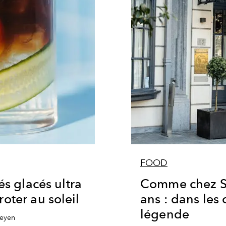
FOOD
és glacés ultra
Comme chez So
oter au soleil
ans : dans les 
légende
heyen