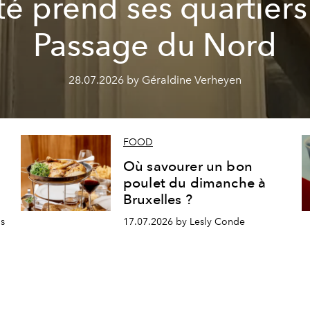
été prend ses quartiers
Passage du Nord
28.07.2026 by Géraldine Verheyen
FOOD
Où savourer un bon
poulet du dimanche à
Bruxelles ?
is
17.07.2026 by Lesly Conde