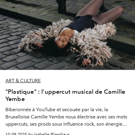
ART & CULTURE
"Plastique" : l’uppercut musical de Camille
Yembe
Biberonnée à YouTube et secouée par la vie, la
Bruxelloise Camille Yembe nous électrise avec ses mots
uppercuts, ses prods sous influence rock, son énergie
scénique communicative. Sur son 1
er
EP "
Plastique"
, elle
10.09.2025 by Isabelle Blandiaux