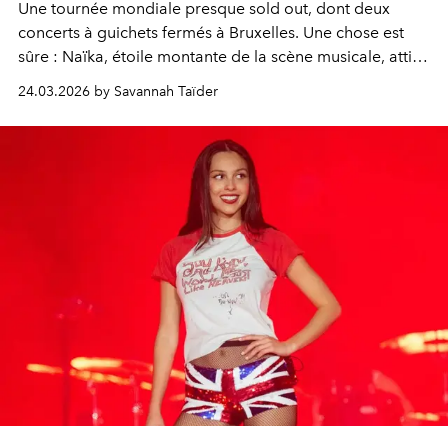
Une tournée mondiale presque sold out, dont deux
concerts à guichets fermés à Bruxelles. Une chose est
sûre : Naïka, étoile montante de la scène musicale, attire
les foules. Ce succès, elle le doit indéniablement à
24.03.2026 by Savannah Taïder
l’univers unique qu’elle s’est créé, à la fois solaire et
envoûtant.