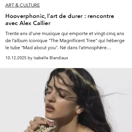
ART & CULTURE
Hooverphonic, l’art de durer : rencontre
avec Alex Callier
Trente ans d’une musique qui emporte et vingt-cinq ans
de l’album iconique "The Magnificent Tree" qui héberge
le tube "Mad about you". Né dans l’atmosphère
brumeuse du trip-hop, fidèle à son univers romantique
10.12.2025 by Isabelle Blandiaux
et éclectique, Hooverphonic est l’un des groupes belges
au plus grand rayonnement international. Entretien avec
son leader, Alex Callier.