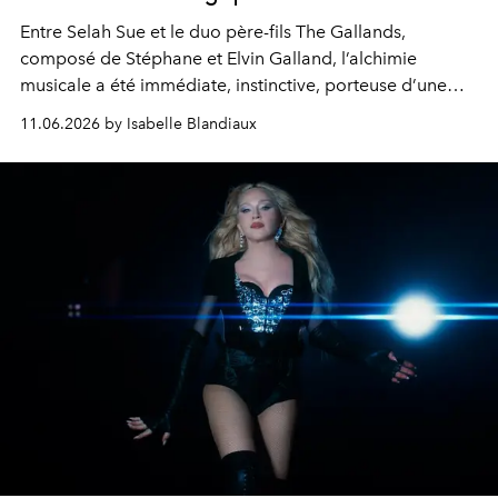
Entre Selah Sue et le duo père-fils The Gallands,
composé de Stéphane et Elvin Galland, l’alchimie
musicale a été immédiate, instinctive, porteuse d’une
flamboyante inspiration mutuelle. Le trio belge donne
11.06.2026 by Isabelle Blandiaux
vie sur scène à son album très groovy,
Movin’
. Un
moment intense et vibratoire.