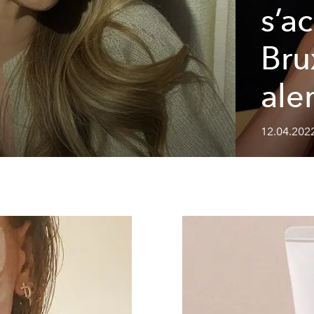
s’a
Bru
ale
12.04.202