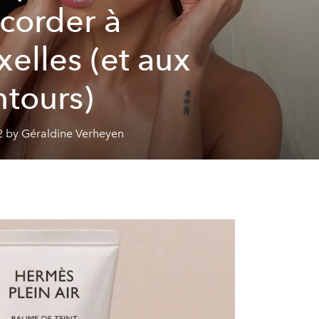
ccorder à
xelles (et aux
ntours)
2 by Géraldine Verheyen