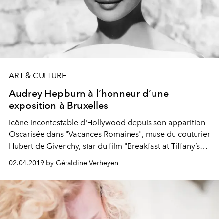
ART & CULTURE
Audrey Hepburn à l’honneur d’une
exposition à Bruxelles
Icône incontestable d'Hollywood depuis son apparition
Oscarisée dans "Vacances Romaines", muse du couturier
Hubert de Givenchy, star du film "Breakfast at Tiffany’s",
Audrey Hepburn continue encore aujourd’hui de
02.04.2019 by Géraldine Verheyen
fasciner. En mai prochain, elle sera ainsi à l’honneur
d’une expo exceptionnelle à Bruxelles, sa ville de
naissance.