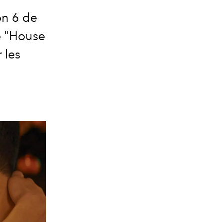
on 6 de
e "House
 les