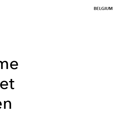
BELGIUM
ime
 et
en