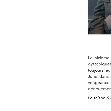
La sixième
dystopiques
toujours au
June dans s
vengeance, r
dénouement 
La saison 6 