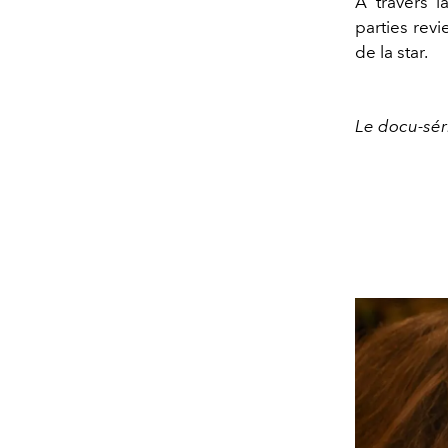
À travers l
parties revi
de la star.
Le docu-sér