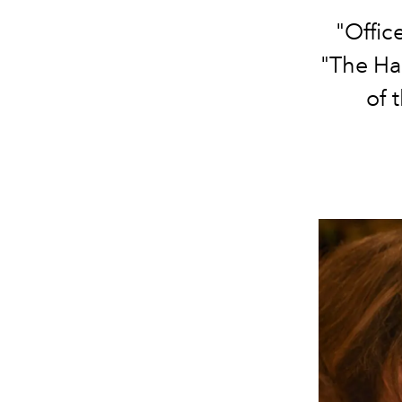
"Offic
"The Ha
of 