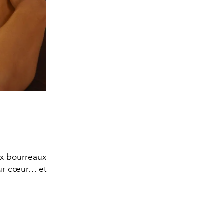
ux bourreaux
ur cœur… et