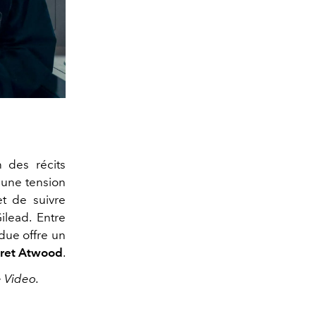
 des récits
 une tension
et de suivre
ilead. Entre
ndue offre un
ret Atwood
.
e Video.