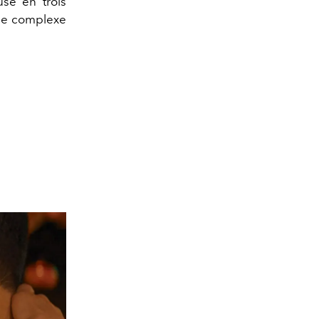
use en trois
age complexe