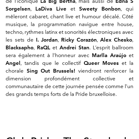
de l’iconique
La Big Bertha
, mais aussi de
Edna S
Sorgelsen
,
LaDiva Live
et
Sweety Bonbon
, qui
mêleront cabaret, chant live et humour décalé. Côté
musique, la programmation navigue entre house,
techno, rythmes latinx et sonorités électroniques avec
les sets de
I. Jordan
,
Ricky Corazón
,
Alex Chesko
,
Blacksapho
,
RaQL
et
Andrei Stan
. L’esprit ballroom
sera également à l’honneur avec
Marlla Araújo
et
Angel
, tandis que le collectif
Queer Moves
et la
chorale
Sing Out Brussels!
viendront renforcer la
dimension profondément collective et
communautaire de cette journée pensée comme l’un
des grands temps forts de la Pride bruxelloise.