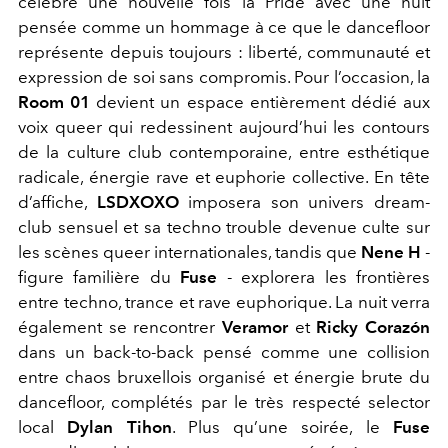
célèbre une nouvelle fois la Pride avec une nuit
pensée comme un hommage à ce que le dancefloor
représente depuis toujours : liberté, communauté et
expression de soi sans compromis. Pour l’occasion, la
Room 01
devient un espace entièrement dédié aux
voix queer qui redessinent aujourd’hui les contours
de la culture club contemporaine, entre esthétique
radicale, énergie rave et euphorie collective. En tête
d’affiche,
LSDXOXO
imposera son univers dream-
club sensuel et sa techno trouble devenue culte sur
les scènes queer internationales, tandis que
Nene H
-
figure familière du
Fuse
- explorera les frontières
entre techno, trance et rave euphorique. La nuit verra
également se rencontrer
Veramor
et
Ricky Corazón
dans un back-to-back pensé comme une collision
entre chaos bruxellois organisé et énergie brute du
dancefloor, complétés par le très respecté selector
local
Dylan Tihon
. Plus qu’une soirée, le
Fuse