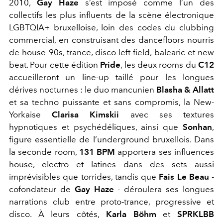
2010,
Gay Haze
s’est imposé comme l’un des
collectifs les plus influents de la scène électronique
LGBTQIA+ bruxelloise, loin des codes du clubbing
commercial, en construisant des dancefloors nourris
de house 90s, trance, disco left-field, balearic et new
beat. Pour cette édition
Pride
, les deux rooms du
C12
accueilleront un line-up taillé pour les longues
dérives nocturnes : le duo mancunien
Blasha & Allatt
et sa techno puissante et sans compromis, la New-
Yorkaise
Clarisa Kimskii
avec ses textures
hypnotiques et psychédéliques, ainsi que
Sonhan
,
figure essentielle de l’underground bruxellois. Dans
la seconde room,
131 BPM
apportera ses influences
house, electro et latines dans des sets aussi
imprévisibles que torrides, tandis que
Fais Le Beau
-
cofondateur de
Gay Haze
- déroulera ses longues
narrations club entre proto-trance, progressive et
disco. À leurs côtés,
Karla Böhm
et
SPRKLBB