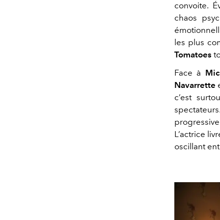
convoite. 
chaos psych
émotionnell
les plus co
Tomatoes
to
Face à
Mic
Navarrette
e
c’est surto
spectateurs
progressiv
L’actrice li
oscillant en