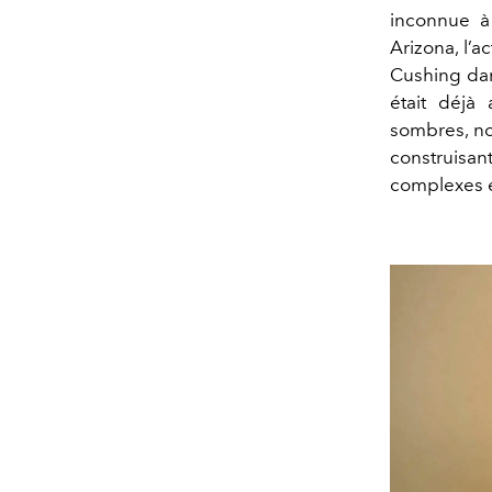
inconnue 
Arizona, l’a
Cushing d
était déjà
sombres, 
construisa
complexes e