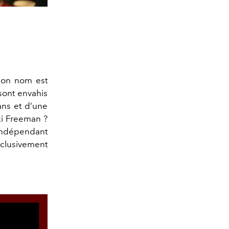
 son nom est
 sont envahis
ans et d’une
ki Freeman ?
 indépendant
xclusivement