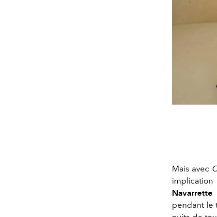
Mais avec
O
implication
Navarrette
e
pendant le 
nuits de to