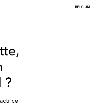
BELGIUM
tte,
m
 ?
actrice