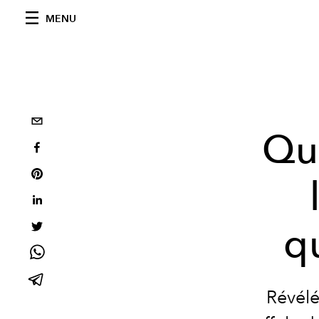
MENU
Qui
q
Révélé