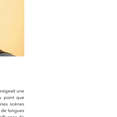
 exigeait une
au point que
aines scènes
e de longues
influence de