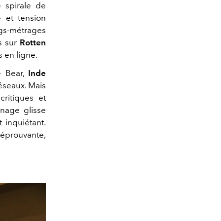
 spirale de
e et tension
ngs-métrages
fs sur
Rotten
 en ligne.
e Bear,
Inde
éseaux. Mais
critiques et
nnage glisse
inquiétant.
t éprouvante,