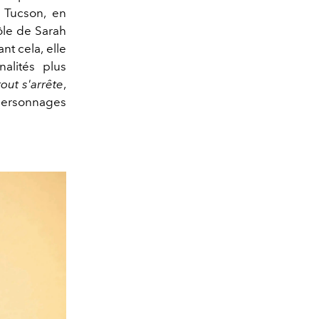
Tucson, en
rôle de Sarah
nt cela, elle
alités plus
out s'arrête
,
personnages