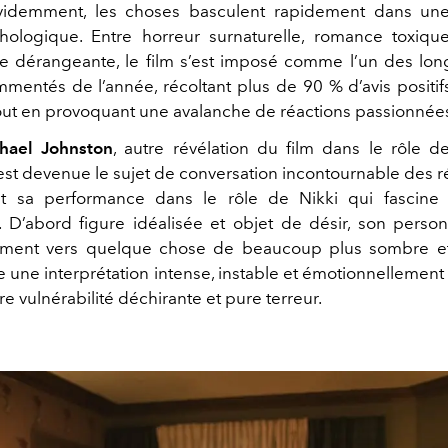
Évidemment, les choses basculent rapidement dans une
ologique. Entre horreur surnaturelle, romance toxiqu
e dérangeante, le film s’est imposé comme l’un des lo
mmentés de l’année, récoltant plus de 90 % d’avis positi
ut en provoquant une avalanche de réactions passionnées
hael Johnston
, autre révélation du film dans le rôle d
st devenue le sujet de conversation incontournable des r
ut sa performance dans le rôle de Nikki qui fascine 
. D’abord figure idéalisée et objet de désir, son perso
ement vers quelque chose de beaucoup plus sombre et 
vre une interprétation intense, instable et émotionnellemen
tre vulnérabilité déchirante et pure terreur.