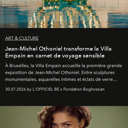
ART & CULTURE
Jean-Michel Othoniel transforme la Villa
Empain en carnet de voyage sensible
À Bruxelles, la Villa Empain accueille la première grande
exposition de Jean-Michel Othoniel. Entre sculptures
monumentales, aquarelles intimes et éclats de verre
soufflé, l’artiste français compose un itinéraire
30.07.2026 by L'OFFICIEL BE x Fondation Boghossian
émotionnel où chaque œuvre devient le souvenir
lumineux d’un voyage, d’une rencontre ou d’un
émerveillement.