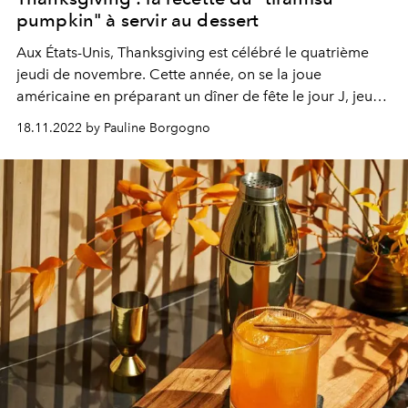
pumpkin" à servir au dessert
Aux États-Unis, Thanksgiving est célébré le quatrième
jeudi de novembre. Cette année, on se la joue
américaine en préparant un dîner de fête le jour J, jeudi
24 novembre 2022. Pour un dessert thématique, la
18.11.2022 by Pauline Borgogno
cantine
Cali Sisters
en partenariat avec Carrie Solomon
nous ont livré les secrets de leur "tiramisu pumpkin".