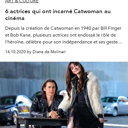
ART & CULTURE
6 actrices qui ont incarné Catwoman au
cinéma
Depuis la création de Catwoman en 1940 par Bill Finger
et Bob Kane, plusieurs actrices ont endossé le rôle de
l'héroïne, célèbre pour son indépendance et ses gestes
félins, au cinéma. Alors que les premières images de
14.10.2020 by Diane de Molinari
Zoë Kravitz dans le dernier "Batman" viennent d’être
dévoilées, retour sur celles qui ont incarné ce
personnage iconique devant la caméra.