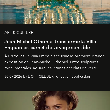
ART & CULTURE
Jean-Michel Othoniel transforme la Villa
Empain en carnet de voyage sensible
À Bruxelles, la Villa Empain accueille la première grande
exposition de Jean-Michel Othoniel. Entre sculptures
monumentales, aquarelles intimes et éclats de verre
soufflé, l’artiste français compose un itinéraire
30.07.2026 by L'OFFICIEL BE x Fondation Boghossian
émotionnel où chaque œuvre devient le souvenir
lumineux d’un voyage, d’une rencontre ou d’un
émerveillement.