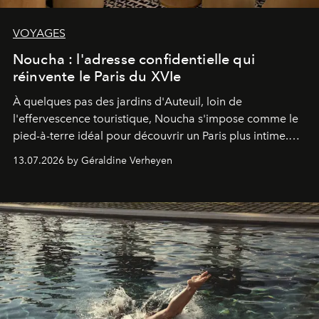
VOYAGES
Noucha : l'adresse confidentielle qui
réinvente le Paris du XVIe
À quelques pas des jardins d'Auteuil, loin de
l'effervescence touristique, Noucha s'impose comme le
pied-à-terre idéal pour découvrir un Paris plus intime.
Entre maison de famille revisitée, décoration pointue et
13.07.2026 by Géraldine Verheyen
art de vivre à la française, cette nouvelle adresse du
XVIe arrondissement cultive un luxe discret qui séduit
autant les voyageurs que les Parisiens.