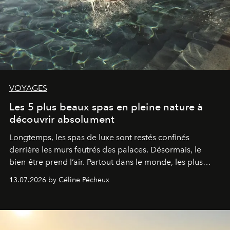
VOYAGES
Les 5 plus beaux spas en pleine nature à
découvrir absolument
Longtemps, les spas de luxe sont restés confinés
derrière les murs feutrés des palaces. Désormais, le
bien-être prend l’air. Partout dans le monde, les plus
beaux hôtels proposent des piscines et des spas au
13.07.2026 by Céline Pécheux
cœur de paysages spectaculaires. Dans le désert de
l’Utah, au milieu de la jungle aux Philippines ou des
rizières de Comporta, coup de cœur pour ces cinq sas
de décompression grandeur nature.