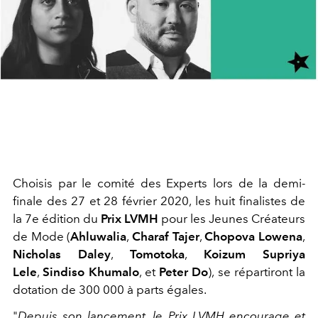
Choisis par le comité des Experts lors de la demi-
finale des 27 et 28 février 2020, les huit finalistes de
la 7e édition du
Prix LVMH
pour les Jeunes Créateurs
de Mode (
Ahluwalia
,
Charaf Tajer
,
Chopova Lowena
,
Nicholas Daley
,
Tomotoka
,
Koizum Supriya
Lele
,
Sindiso Khumalo
, et
Peter Do
), se répartiront la
dotation de 300 000 à parts égales.
"
Depuis son lancement, le Prix LVMH encourage et