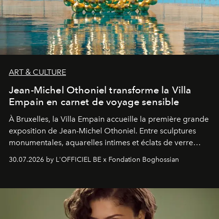
ART & CULTURE
Jean-Michel Othoniel transforme la Villa
Empain en carnet de voyage sensible
À Bruxelles, la Villa Empain accueille la première grande
exposition de Jean-Michel Othoniel. Entre sculptures
monumentales, aquarelles intimes et éclats de verre
soufflé, l’artiste français compose un itinéraire
30.07.2026 by L'OFFICIEL BE x Fondation Boghossian
émotionnel où chaque œuvre devient le souvenir
lumineux d’un voyage, d’une rencontre ou d’un
émerveillement.