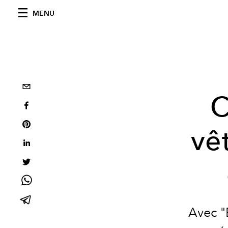
MENU
C
vê
Avec "