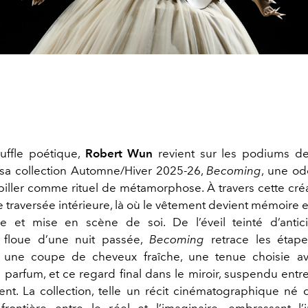
uffle poétique,
Robert Wun
revient sur les podiums de
sa collection Automne/Hiver 2025-26,
Becoming
, une od
abiller comme rituel de métamorphose. À travers cette créa
 traversée intérieure, là où le vêtement devient mémoire e
e et mise en scène de soi. De l’éveil teinté d’antic
floue d’une nuit passée,
Becoming
retrace les étape
 une coupe de cheveux fraîche, une tenue choisie av
parfum, et ce regard final dans le miroir, suspendu entre
ent. La collection, telle un récit cinématographique né da
frontière entre le réel et l’imaginaire, embrassant l’