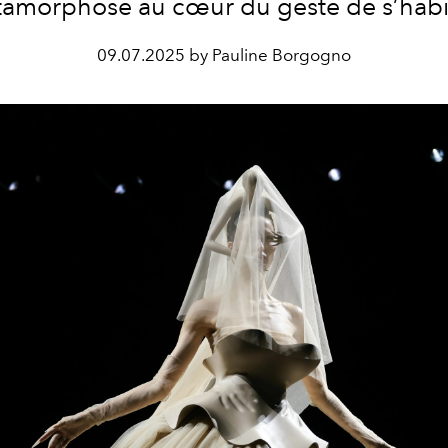
amorphose au cœur du geste de s’habil
09.07.2025 by Pauline Borgogno