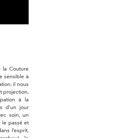
 la Couture
e sensible à
tion, il nous
t projection,
ipation à la
s d’un jour
ec soin, un
 le passé et
ns l’esprit,
inachevé, le