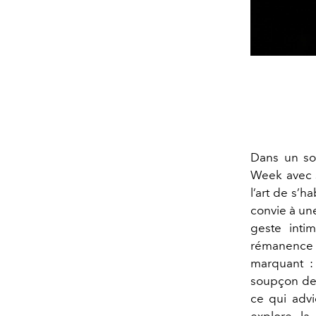
Dans un so
Week avec 
l’art de s’h
convie à une
geste intim
rémanence 
marquant :
soupçon de 
ce qui advi
explore la 