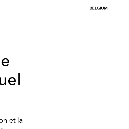
BELGIUM
le
uel
n
n et la