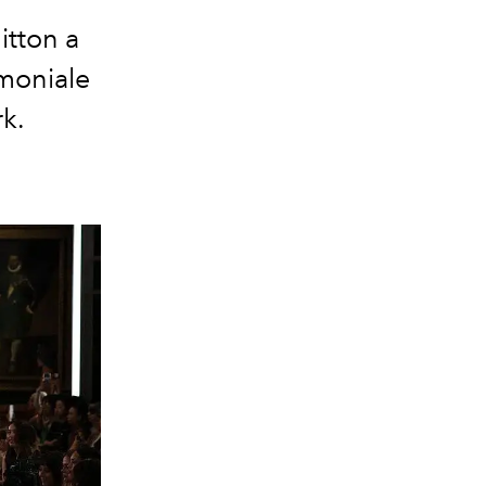
itton a
imoniale
rk.