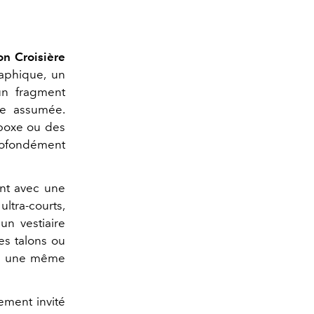
ion Croisière
raphique, un
un fragment
nce assumée.
 boxe ou des
rofondément
ent avec une
tra-courts,
un vestiaire
es talons ou
tes une même
lement invité