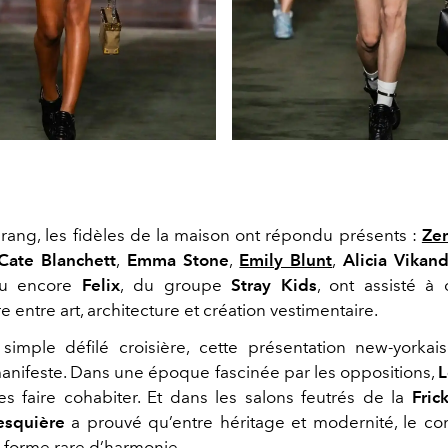
rang, les fidèles de la maison ont répondu présents :
Ze
ate Blanchett
,
Emma Stone
,
Emily Blunt
,
Alicia Vikand
u encore
Felix
,
du groupe
Stray Kids
, ont assisté à
e entre art, architecture et création vestimentaire.
simple défilé croisière, cette présentation new-yorkai
manifeste. Dans une époque fascinée par les oppositions,
L
les faire cohabiter. Et dans les salons feutrés de la
Fric
esquière
a prouvé qu’entre héritage et modernité, le co
 forme rare d’harmonie.