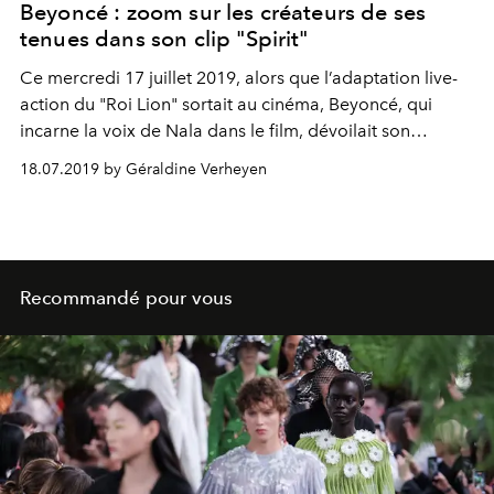
Beyoncé : zoom sur les créateurs de ses
tenues dans son clip "Spirit"
Ce mercredi 17 juillet 2019, alors que l’adaptation live-
action du "Roi Lion" sortait au cinéma, Beyoncé, qui
incarne la voix de Nala dans le film, dévoilait son
nouveau clip "Spirit", extrait de la bande son. Véritable
18.07.2019 by Géraldine Verheyen
déclaration d’amour au continent africain, la chanteuse
faisait la part belle aux créateurs les plus en vue comme
Valentino, mais aussi des designers mettant à l’honneur
la culture africaine à travers des tenues extraordinaires.
Décryptage.
Recommandé pour vous