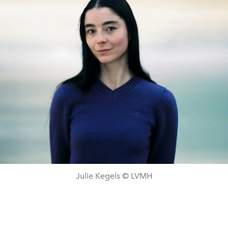
Julie Kegels © LVMH